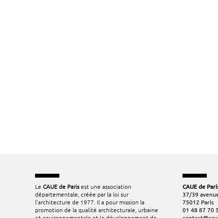
Le
CAUE de Paris
est une association
CAUE de Pari
départementale, créée par la loi sur
37/39 avenue
l’architecture de 1977. Il a pour mission la
75012 Paris
promotion de la qualité architecturale, urbaine
01 48 87 70 
et environnementale et le développement de
contact@cau