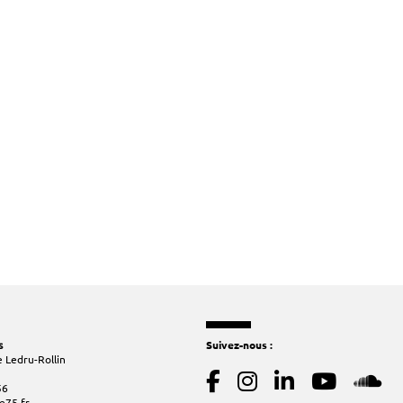
s
Suivez-nous :
 Ledru-Rollin
56
e75.fr