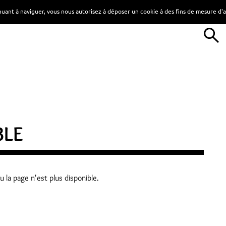
tinuant à naviguer, vous nous autorisez à déposer un cookie à des fins de mesure d
BLE
 la page n'est plus disponible.