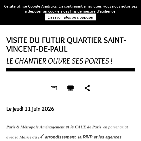
Ce site utilise Google Analytics. En continuant à naviguer, vous nous autorisez
à déposer un cookie à des fins de mesure d'audience.
En savoir plus ou s'opposer
VISITE DE CHANTIER
VISITE DU FUTUR QUARTIER SAINT-
VINCENT-DE-PAUL
LE CHANTIER OUVRE SES PORTES !
Le jeudi 11 juin 2026
Paris & Métropole Aménagement
et le
CAUE de Paris
, en partenariat
e
avec la
Mairie du 14
arrondissement, la RIVP et les agences