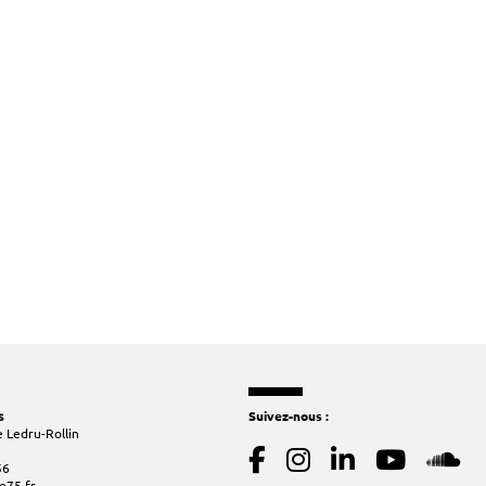
s
Suivez-nous :
 Ledru-Rollin
56
e75.fr