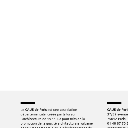
Le
CAUE de Paris
est une association
CAUE de Pari
départementale, créée par la loi sur
37/39 avenue
l’architecture de 1977. Il a pour mission la
75012 Paris
promotion de la qualité architecturale, urbaine
01 48 87 70 
et environnementale et le développement de
contact@cau