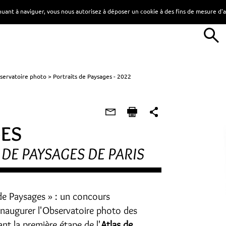
tinuant à naviguer, vous nous autorisez à déposer un cookie à des fins de mesure d
servatoire photo
Portraits de Paysages - 2022
GES
DE PAYSAGES DE PARIS
de Paysages » : un concours
inaugurer l'Observatoire photo des
ant la première étape de l'
Atlas de