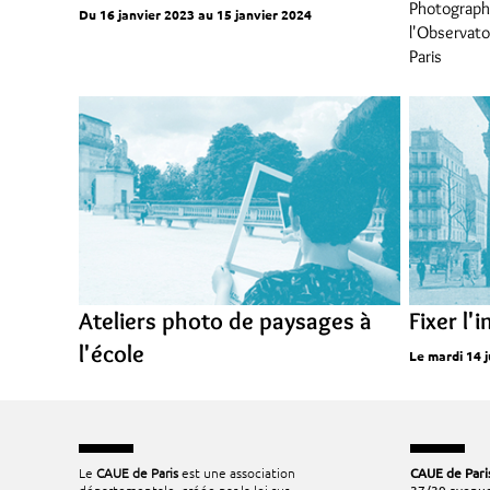
Photograph
Du 16 janvier 2023 au 15 janvier 2024
l'Observat
Paris
Ateliers photo de paysages à
Fixer l'
l'école
Le mardi 14 
Le
CAUE de Paris
est une association
CAUE de Pari
départementale, créée par la loi sur
37/39 avenue