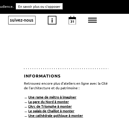
'audience.
En savoir plus ou s'opposer
INFORMATIONS
Retrouvez encore plus d'ateliers en ligne avec la Cité
de l'architecture et du patrimoine :
→
Une rame de métro à imaginer
→
La gare du Nord à monter
→
L'Arc de Triomphe à monter
→
Le palais de Chaillot à monter
→
Une cathédrale gothique à monter