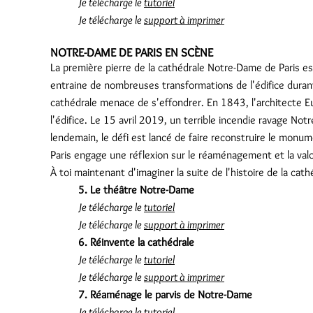
Je télécharge le
tutoriel
Je télécharge le
support à imprimer
NOTRE-DAME DE PARIS EN SCÈNE
La première pierre de la cathédrale Notre-Dame de Paris e
entraine de nombreuses transformations de l'édifice durant
cathédrale menace de s'effondrer. En 1843, l'architecte Eu
l'édifice. Le 15 avril 2019, un terrible incendie ravage Notr
lendemain, le défi est lancé de faire reconstruire le monume
Paris engage une réflexion sur le réaménagement et la valo
À toi maintenant d'imaginer la suite de l'histoire de la cat
5. Le théâtre Notre-Dame
Je télécharge le
tutoriel
Je télécharge le
support à imprimer
6. Réinvente la cathédrale
Je télécharge le
tutoriel
Je télécharge le
support à imprimer
7. Réaménage le parvis de Notre-Dame
Je télécharge le
tutoriel